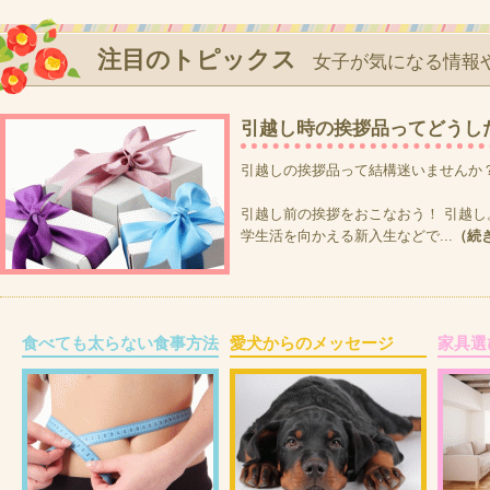
注目のトピックス
女子が気になる情報
引越し時の挨拶品ってどうし
引越しの挨拶品って結構迷いませんか
引越し前の挨拶をおこなおう！ 引越し
学生活を向かえる新入生などで...
（続
食べても太らない食事方法
愛犬からのメッセージ
家具選