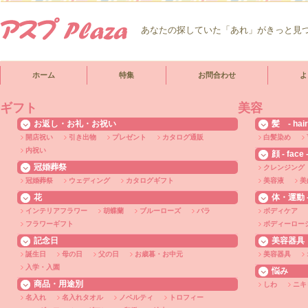
あなたの探していた「あれ」がきっと見
ホーム
特集
お問合わせ
よ
ギフト
美容
お返し・お礼・お祝い
髪 - hair
開店祝い
引き出物
プレゼント
カタログ通販
白髪染め
内祝い
顔 - face 
冠婚葬祭
クレンジング
冠婚葬祭
ウェディング
カタログギフト
美容液
美
花
体・運動 - 
インテリアフラワー
胡蝶蘭
ブルーローズ
バラ
ボディケア
フラワーギフト
ボディーロー
記念日
美容器具
誕生日
母の日
父の日
お歳暮・お中元
美容器具
入学・入園
悩み
商品・用途別
しわ
ニキ
名入れ
名入れタオル
ノベルティ
トロフィー