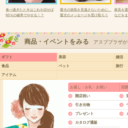
食べ過ぎたときはこれを試せば
愛犬の病気を見逃さないために、
家具を選
60％の確率でやせる！？
愛犬のメッセージを受け取ろう
などをま
商品・イベントをみる
アスププラザが
ギフト
美容
婚活
食品
ペット
旅行
アイテム
お返し・お礼・お祝い
冠
開店祝い
引き出物
プレゼント
カタログ通販