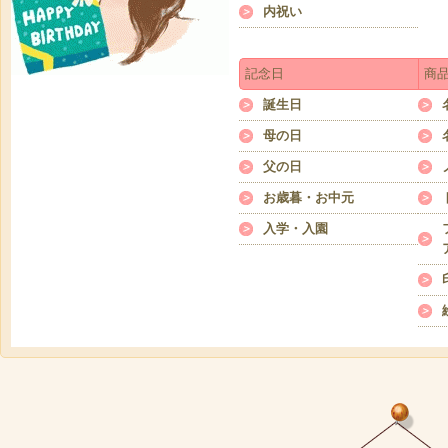
内祝い
記念日
商
誕生日
母の日
父の日
お歳暮・お中元
入学・入園