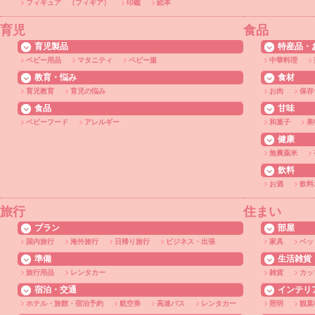
フィギュア （フィギア）
印鑑
絵本
育児
食品
育児製品
特産品・
ベビー用品
マタニティ
ベビー服
中華料理
教育・悩み
食材
育児教育
育児の悩み
お肉
保存
食品
甘味
ベビーフード
アレルギー
和菓子
果
健康
無農薬米
飲料
お酒
飲料
旅行
住まい
プラン
部屋
国内旅行
海外旅行
日帰り旅行
ビジネス・出張
家具
ベッ
準備
生活雑貨
旅行用品
レンタカー
雑貨
カッ
宿泊・交通
インテリ
ホテル・旅館・宿泊予約
航空券
高速バス
レンタカー
照明
観葉