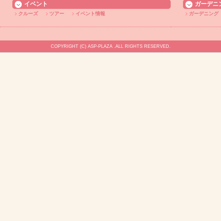
イベント
ガーデニ
クルーズ
ツアー
イベント情報
ガーデニング
COPYRIGHT (C) ASP-PLAZA .ALL RIGHTS RESERVED.