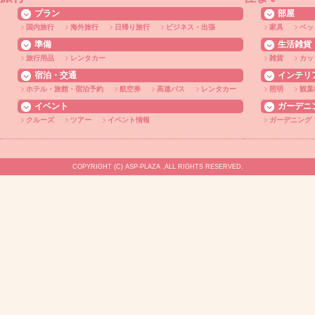
プラン
部屋
国内旅行
海外旅行
日帰り旅行
ビジネス・出張
家具
ベッ
準備
生活雑貨
旅行用品
レンタカー
雑貨
カッ
宿泊・交通
インテリ
ホテル・旅館・宿泊予約
航空券
高速バス
レンタカー
照明
観葉
イベント
ガーデニ
クルーズ
ツアー
イベント情報
ガーデニング
COPYRIGHT (C) ASP-PLAZA .ALL RIGHTS RESERVED.