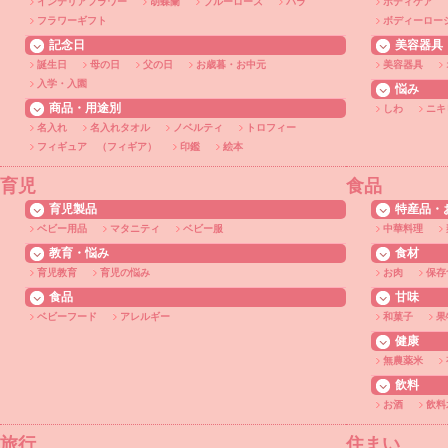
インテリアフラワー
胡蝶蘭
ブルーローズ
バラ
ボディケア
フラワーギフト
ボディーロー
記念日
美容器具
誕生日
母の日
父の日
お歳暮・お中元
美容器具
入学・入園
悩み
商品・用途別
しわ
ニキ
名入れ
名入れタオル
ノベルティ
トロフィー
フィギュア （フィギア）
印鑑
絵本
育児
食品
育児製品
特産品・
ベビー用品
マタニティ
ベビー服
中華料理
教育・悩み
食材
育児教育
育児の悩み
お肉
保存
食品
甘味
ベビーフード
アレルギー
和菓子
果
健康
無農薬米
飲料
お酒
飲料
旅行
住まい