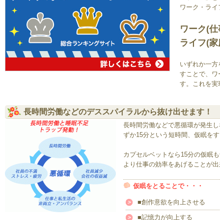
ワーク・ライ
ワーク(仕
ライフ(家
いずれか一方
すことで、ワ
す。これを実
長時間労働などのデススパイラルから抜け出せます！
長時間労働などで悪循環が発生し
ずか15分という短時間、仮眠を
カプセルベットなら15分の仮眠
より仕事の効率をあげることが出
仮眠をとることで・・・
■創作意欲を向上させる
■記憶力が向上する