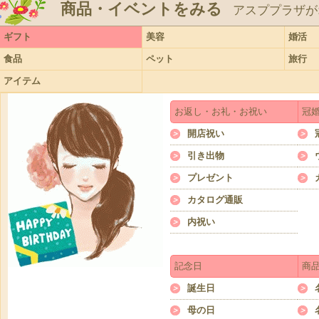
商品・イベントをみる
アスププラザが
ギフト
美容
婚活
食品
ペット
旅行
アイテム
お返し・お礼・お祝い
冠
開店祝い
引き出物
プレゼント
カタログ通販
内祝い
記念日
商
誕生日
母の日