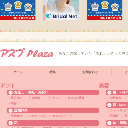
あなたの探していた「あれ」がきっと見
ホーム
特集
お問合わせ
よ
ギフト
美容
お返し・お礼・お祝い
髪 - hair
開店祝い
引き出物
プレゼント
カタログ通販
白髪染め
内祝い
顔 - face 
冠婚葬祭
クレンジング
冠婚葬祭
ウェディング
カタログギフト
美容液
美
花
体・運動 - 