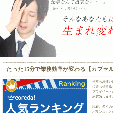
たった15分で業務効率が変わる【カプセ
何年もお使い
に合わせ壁紙
プライベート
約束致します
現在、多くの
バランス」と