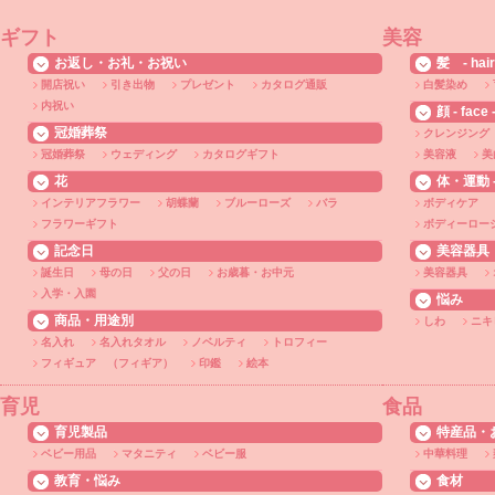
ギフト
美容
お返し・お礼・お祝い
髪 - hair
開店祝い
引き出物
プレゼント
カタログ通販
白髪染め
内祝い
顔 - face 
冠婚葬祭
クレンジング
冠婚葬祭
ウェディング
カタログギフト
美容液
美
花
体・運動 - 
インテリアフラワー
胡蝶蘭
ブルーローズ
バラ
ボディケア
フラワーギフト
ボディーロー
記念日
美容器具
誕生日
母の日
父の日
お歳暮・お中元
美容器具
入学・入園
悩み
商品・用途別
しわ
ニキ
名入れ
名入れタオル
ノベルティ
トロフィー
フィギュア （フィギア）
印鑑
絵本
育児
食品
育児製品
特産品・
ベビー用品
マタニティ
ベビー服
中華料理
教育・悩み
食材