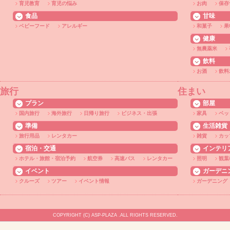
育児教育
育児の悩み
お肉
保存
食品
甘味
ベビーフード
アレルギー
和菓子
果
健康
無農薬米
飲料
お酒
飲料
旅行
住まい
プラン
部屋
国内旅行
海外旅行
日帰り旅行
ビジネス・出張
家具
ベッ
準備
生活雑貨
旅行用品
レンタカー
雑貨
カッ
宿泊・交通
インテリ
ホテル・旅館・宿泊予約
航空券
高速バス
レンタカー
照明
観葉
イベント
ガーデニ
クルーズ
ツアー
イベント情報
ガーデニング
COPYRIGHT (C) ASP-PLAZA .ALL RIGHTS RESERVED.