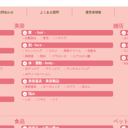
お問合わせ
よくある質問
運営者情報
美容
婚活
髪 - hair -
白髪染め
育毛
ヘアケア
占
顔 - face -
クレンジング
コスメ
美容クリーム
化粧水
エ
美容液
美白
プラセンタ
ヒアルロン酸
体・運動 - body -
出
ラ
ボディケア
デトックス
アンチエイジング
ボディーローション
美容器具・美容製品
美容器具
オーガニック
サプリ
石けん
悩み
しわ
ニキビ
シミ
食品
ペッ