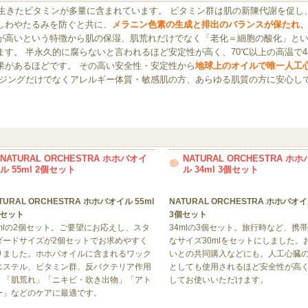
生きたビタミンが多量に含まれています。 ビタミン群は肌の新陳代謝を促し
しわやたるみを防ぐと共に、
メラニン色素の生成と排出のバランスが保たれ
が高いという特徴から肌の保湿、肌荒れだけでなく「老化＝細胞の酸化」と
す。 半永久的に腐らないと言われるほど安定性が高く、70℃以上の高温で
果があるほどです。 その高い安全性・安定性から
地球上のオイルで唯一人工
イジングだけでなくアレルギー体質・敏感肌の方、あらゆる肌質の方に安心し
NATURAL ORCHESTRA ホホバオイ
NATURAL ORCHESTRA ホ
ル 55ml 2個セット
ル 34ml 3個セット
TURAL ORCHESTRA ホホバオイル 55ml
NATURAL ORCHESTRA ホホバオイル
個セット
3個セット
5mlの2個セット。ご要望にお応えし、スタ
34mlの3個セット。旅行時など、携
ダードサイズが2個セットでお求めやすく
なサイズ30mlをセットにしました。
りました。ホホバオイルに含まれるワック
いとの共同購入などにも。人工心臓
エステル、ビタミン群、反バクテリア作用
としても使用されるほど安全性が高
、「肌荒れ」「ニキビ・吹き出物」「アト
してお使いいただけます。
ー」などのケアに最適です。