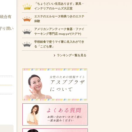
「ちょうどいい生活あります」家具・
インテリアのルームズ大正堂
パ統合有
エステのエルセーヌ特典つきのエステ
体験
守り潤い
アメリカンアンティーク食器・ファイ
ヤーキング専門店 mug-ya*(マグヤ)
学校給食で使うマイ箸に名入れができ
。
る「こども箸」
ランキング一覧を見る