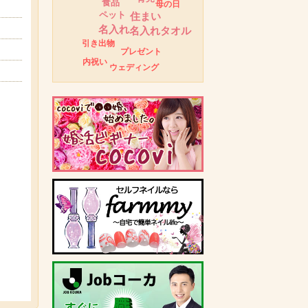
食品
母の日
ペット
住まい
名入れ
名入れタオル
引き出物
プレゼント
内祝い
ウェディング