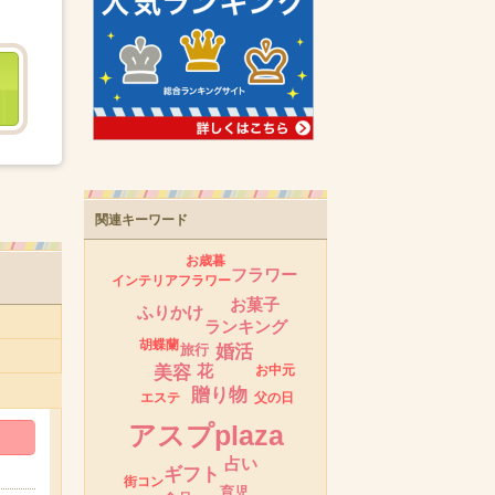
関連キーワード
お歳暮
フラワー
インテリアフラワー
お菓子
ふりかけ
ランキング
胡蝶蘭
婚活
旅行
花
お中元
美容
贈り物
父の日
エステ
アスプplaza
占い
ギフト
街コン
育児