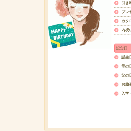
引き
プレ
カタ
内祝
記念日
誕生
母の
父の
お歳
入学