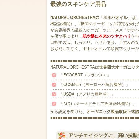
最強のスキンケア用品
NATURAL ORCHESTRAの「ホホバオイル」
は、
機認証機関）、2機関のオーガニック認定を受け
今美容業界で話題のオーガニックコスメ「ホホバ
を保つ事により、
肌や髪に本来のツヤとハリ
を与
目指すのは、しっとり、ハリがあり、くすみのな
お顔だけでなく、ホホバオイルで頭皮マッサージ
■■■■■■■■■■■■■■■■■■■■■■■■■■■■■■■■■■■
NATURAL ORCHESTRAは
世界四大オーガニッ
「ECOCERT（フランス）」
「COSMOS（ヨーロッパ統合機関）」
「USDA（アメリカ農務省）」
「ACO（オーストラリア政府登録機関）」
から認定を受けた、
オーガニック製品取扱正式認
■■■■■■■■■■■■■■■■■■■■■■■■■■■■■■■■■■■
アンチエイジングに。高い抗酸