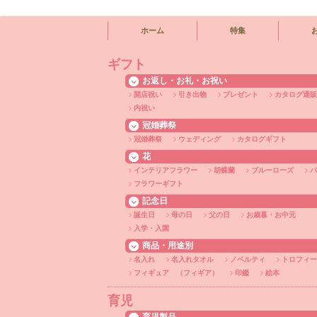
ホーム
特集
ギフト
お返し・お礼・お祝い
開店祝い
引き出物
プレゼント
カタログ通販
内祝い
冠婚葬祭
冠婚葬祭
ウェディング
カタログギフト
花
インテリアフラワー
胡蝶蘭
ブルーローズ
バ
フラワーギフト
記念日
誕生日
母の日
父の日
お歳暮・お中元
入学・入園
商品・用途別
名入れ
名入れタオル
ノベルティ
トロフィー
フィギュア （フィギア）
印鑑
絵本
育児