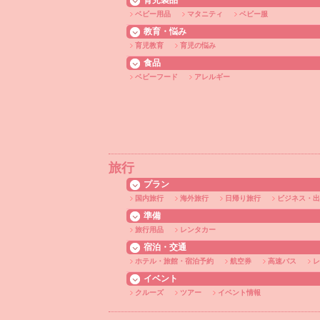
育児製品
ベビー用品
マタニティ
ベビー服
教育・悩み
育児教育
育児の悩み
食品
ベビーフード
アレルギー
旅行
プラン
国内旅行
海外旅行
日帰り旅行
ビジネス・出
準備
旅行用品
レンタカー
宿泊・交通
ホテル・旅館・宿泊予約
航空券
高速バス
レ
イベント
クルーズ
ツアー
イベント情報