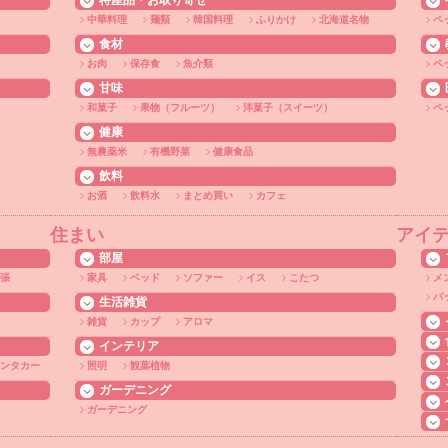
特産品・お取り寄せ
中華料理
麺類
韓国料理
ふりかけ
北海道名物
ペ
食材
お肉
保存食
魚介類
ペ
甘味
和菓子
果物（フルーツ）
洋菓子（スイーツ）
ペ
健康
無農薬米
有機野菜
健康食品
飲料
お酒
飲料水
まとめ買い
カフェ
住まい
アイ
部屋
張
家具
ベッド
ソファー
イス
こたつ
メ
バ
生活雑貨
雑貨
カップ
アロマ
インテリア
ンタカー
照明
観葉植物
ガーデニング
ガーデニング