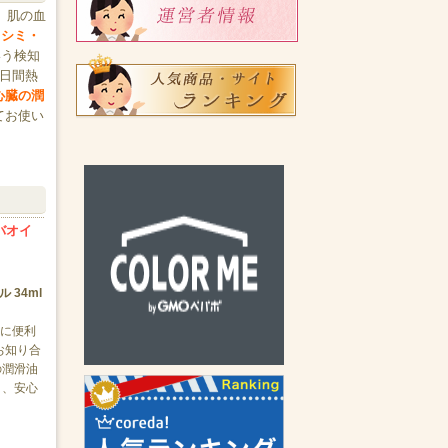
、肌の血
、シミ・
いう検知
4日間熱
心臓の潤
てお使い
ホバオイ
 34ml
帯に便利
お知り合
の潤滑油
く、安心