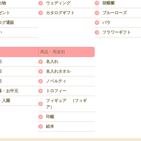
出物
ウェディング
胡蝶蘭
ゼント
カタログギフト
ブルーローズ
ログ通販
バラ
い
フラワーギフト
商品・用途別
日
名入れ
日
名入れタオル
日
ノベルティ
暮・お中元
トロフィー
・入園
フィギュア （フィギ
ア）
印鑑
絵本