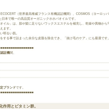
ECOCERT（世界最高権威フランス有機認証機関）、COSMOS（ヨーロッ
た日本で唯一の高品質オーガニックホホバオイルです。
オイル」は、肌や髪に足りないワックスエステルを補充し、乾燥や異物から
えます。
い明るい肌。
をする事で詰まった余分な皮脂を除去でき、「抜け毛のケア」にも最適です
■■■■■■■■■■■■■■■■■■
ク認証機
関、
定ブランド
です。
■■■■■■■■■■■■■■■■■■
化作用とビタミン群。