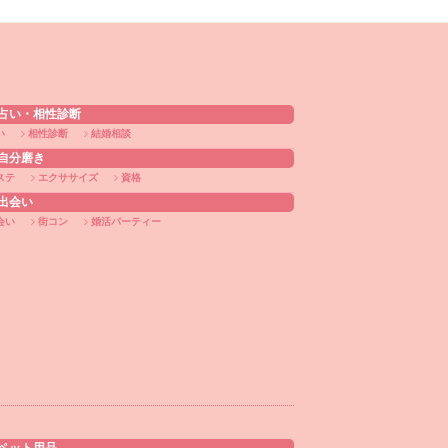
占い・相性診断
い
相性診断
結婚相談
自分磨き
ステ
エクササイズ
資格
出会い
会い
街コン
婚活パーティー
ト