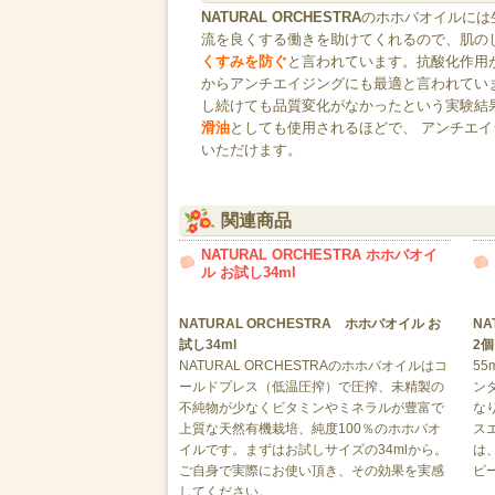
NATURAL ORCHESTRA
のホホバオイルには
流を良くする働きを助けてくれるので、肌の
くすみを防ぐ
と言われています。抗酸化作用
からアンチエイジングにも最適と言われていま
し続けても品質変化がなかったという実験結
滑油
としても使用されるほどで、 アンチエ
いただけます。
関連商品
NATURAL ORCHESTRA ホホバオイ
ル お試し34ml
NATURAL ORCHESTRA ホホバオイル お
NA
試し34ml
2
NATURAL ORCHESTRAのホホバオイルはコ
5
ールドプレス（低温圧搾）で圧搾、未精製の
ン
不純物が少なくビタミンやミネラルが豊富で
な
上質な天然有機栽培、純度100％のホホバオ
ス
イルです。まずはお試しサイズの34mlから。
は
ご自身で実際にお使い頂き、その効果を実感
ピ
してください。