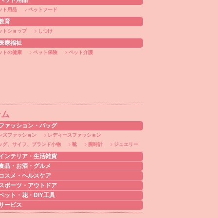
ペット用品
ット用品
ペットフード
教育
ットショップ
しつけ
医療福祉
ットの健康
ペット保険
ペット介護
テム
ファッション・バッグ
ンズファッション
レディースファッション
ッグ、サイフ、ブランド小物
靴
腕時計
ジュエリー
インテリア・生活雑貨
食品・お酒・グルメ
コスメ・ヘルスケア
スポーツ・アウトドア
ペット・花・DIY工具
サービス