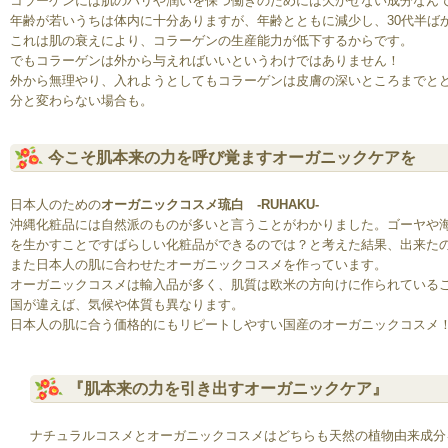
コラーゲンには肌のハリや潤いを保つ働きのためには欠かせない成分なん
年齢が若いうちは体内に十分ありますが、年齢とともに減少し、30代半ば
これは肌の衰えにより、コラーゲンの生産能力が低下するからです。
でもコラーゲンは外から与えればいいというわけではありません！
外から無理やり、入れようとしてもコラーゲンは皮膚の深いところまでと
分と変わらない場合も。
今こそ肌本来の力を呼び覚ますオーガニックケアを
日本人のための
オーガニックコスメ琉白 -RUHAKU-
沖縄化粧品には自然派のものが多いと言うことがわかりました。ゴーヤや
を生かすことですばらしい化粧品ができるのでは？
と考えた結果、出来たのが
また日本人の肌に合わせたオーガニックコスメを作っています。
オーガニックコスメは輸入品が多く、肌質は欧米の方向けに作られている
国が違えば、気候や体質も異なります。
日本人の肌に合う価格的にもリピートしやすい国産のオーガニックコスメ
『肌本来の力を引き出すオーガニックケア』
ナチュラルコスメとオーガニックコスメはどちらも天然の植物由来成分