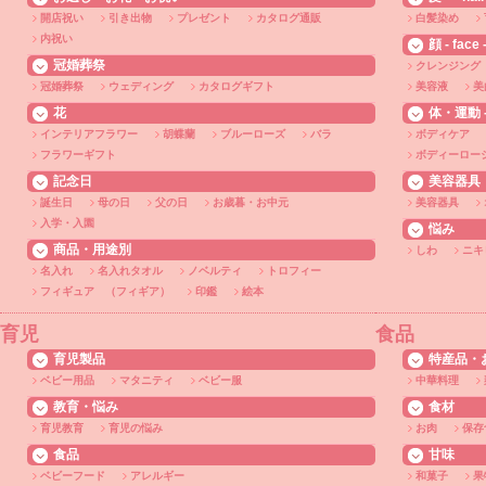
開店祝い
引き出物
プレゼント
カタログ通販
白髪染め
内祝い
顔 - face 
冠婚葬祭
クレンジング
冠婚葬祭
ウェディング
カタログギフト
美容液
美
花
体・運動 - 
インテリアフラワー
胡蝶蘭
ブルーローズ
バラ
ボディケア
フラワーギフト
ボディーロー
記念日
美容器具
誕生日
母の日
父の日
お歳暮・お中元
美容器具
入学・入園
悩み
商品・用途別
しわ
ニキ
名入れ
名入れタオル
ノベルティ
トロフィー
フィギュア （フィギア）
印鑑
絵本
育児
食品
育児製品
特産品・
ベビー用品
マタニティ
ベビー服
中華料理
教育・悩み
食材
育児教育
育児の悩み
お肉
保存
食品
甘味
ベビーフード
アレルギー
和菓子
果