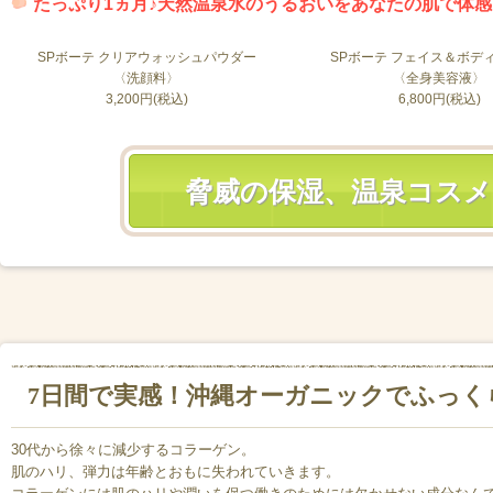
たっぷり1ヵ月♪天然温泉水のうるおいをあなたの肌で体
SPボーテ クリアウォッシュパウダー
SPボーテ フェイス＆ボデ
〈洗顔料〉
〈全身美容液〉
3,200円(税込)
6,800円(税込)
脅威の保湿、温泉コス
7日間で実感！沖縄オーガニックでふっく
30代から徐々に減少するコラーゲン。
肌のハリ、弾力は年齢とおもに失われていきます。