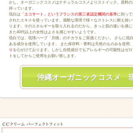
かし、オーガニックコスメはナチュラルコスメよりストイック。原料の
持っています。
琉白は
「エコサート」というフランスの第三者認定機関の基準
に則って
されたエキスを使っています。過酷な環境で様々なストレスに耐え抜い
ります。そのエネルギーを取り入れるのだから、きっと肌の違いを感じ
きた40代以上の女性はよさを感じやすいようです。
琉白では、琉球ハーブ「月桃」のチカラをご実感ください。 さらに琉
ある成分を使用しています。 また保存料・香料は天然のものみを使用
り
を心がけております。しかし自然成分でもアレルギーの可能性はゼロ
トをしてからご使用をお願い致します。
沖縄オーガニックコスメ 