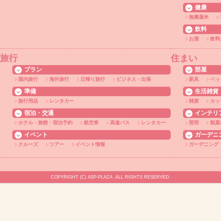
健康
無農薬米
飲料
お酒
飲料
旅行
住まい
プラン
部屋
国内旅行
海外旅行
日帰り旅行
ビジネス・出張
家具
ベッ
準備
生活雑貨
旅行用品
レンタカー
雑貨
カッ
宿泊・交通
インテリ
ホテル・旅館・宿泊予約
航空券
高速バス
レンタカー
照明
観葉
イベント
ガーデニ
クルーズ
ツアー
イベント情報
ガーデニング
COPYRIGHT (C) ASP-PLAZA .ALL RIGHTS RESERVED.