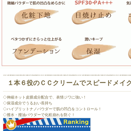
１本６役のＣＣクリームでスピードメイ
◇伸縮ネット皮膜成分配合で、表情ジワに強い！
◇保湿成分でうるおい長持ち
◇ハイブリットナノパウダーで肌の凹凸をコントロール！
◇撥水・撥油パウダーで化粧崩れを防ぐ！