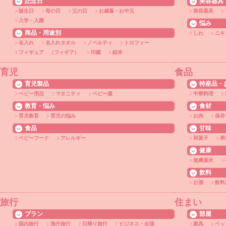
記念日
美容器具
誕生日
母の日
父の日
お歳暮・お中元
美容器具
入学・入園
悩み
商品・用途別
しわ
ニキ
名入れ
名入れタオル
ノベルティ
トロフィー
フィギュア （フィギア）
印鑑
絵本
育児
食品
育児製品
特産品・
ベビー用品
マタニティ
ベビー服
中華料理
教育・悩み
食材
育児教育
育児の悩み
お肉
保存
食品
甘味
ベビーフード
アレルギー
和菓子
果
健康
無農薬米
飲料
お酒
飲料
旅行
住まい
プラン
部屋
国内旅行
海外旅行
日帰り旅行
ビジネス・出張
家具
ベッ