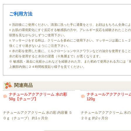
ご利用方法
○ 洗顔後にご使用ください。清潔に洗った手に適量をとり、お顔はもちろん全身に
○ お肌の環境変化にすぐ反応する敏感肌の方や、アレルギー反応を経験されたこと
状態を見ながら少しずつご使用下さい。
○ マッサージをする時は、クリームを多めにご使用下さい。マッサージは週に１～
強くこすり過ぎないようにご注意下さい。
○ 水の彩を使用した後に、ミルクローションやスクワランなどの油分を使用するこ
水の彩を使用すると水分の浸透（※角層まで）が悪くなります。
※ 敏感肌・過去に化粧かぶれなどを経験された方、また初めて使用される方には「
上腕部内側に２４時間程度貼り様子を見てください。
関連商品
ナチュールアクアクリーム 水の彩
ナチュールアクアクリーム
50g【チューブ】
120g
ナチュールアクアクリーム 水の彩 内容量 ５
ナチュールアクアクリーム 水の
０ｇ（チューブ） 約1ヶ月分
２０ｇ 約2ヶ月分