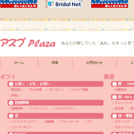
あなたの探していた「あれ」がきっと見
ホーム
特集
お問合わせ
よ
ギフト
美容
お返し・お礼・お祝い
髪 - hair
開店祝い
引き出物
プレゼント
カタログ通販
白髪染め
内祝い
顔 - face 
冠婚葬祭
クレンジング
冠婚葬祭
ウェディング
カタログギフト
美容液
美
花
体・運動 - 
インテリアフラワー
胡蝶蘭
ブルーローズ
バラ
ボディケア
フラワーギフト
ボディーロー