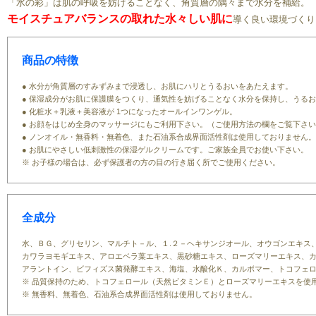
「水の彩」は肌の呼吸を妨げることなく、角質層の隅々まで水分を補給。
モイスチュアバランスの取れた水々しい肌に
導く良い環境づくり
商品の特徴
● 水分が角質層のすみずみまで浸透し、お肌にハリとうるおいをあたえます。
● 保湿成分がお肌に保護膜をつくり、通気性を妨げることなく水分を保持し、うる
● 化粧水＋乳液＋美容液が 1つになったオールインワンゲル。
● お顔をはじめ全身のマッサージにもご利用下さい。（ご使用方法の欄をご覧下さ
● ノンオイル・無香料・無着色、また石油系合成界面活性剤は使用しておりません。
● お肌にやさしい低刺激性の保湿ゲルクリームです。ご家族全員でお使い下さい。
※ お子様の場合は、必ず保護者の方の目の行き届く所でご使用ください。
全成分
水、ＢＧ、グリセリン、マルチト－ル、１.２－ヘキサンジオール、オウゴンエキス
カワラヨモギエキス、アロエベラ葉エキス、黒砂糖エキス、ローズマリーエキス、
アラントイン、ビフィズス菌発酵エキス、海塩、水酸化Ｋ、カルボマー、トコフェ
※ 品質保持のため、トコフェロール（天然ビタミンＥ）とローズマリーエキスを使
※ 無香料、無着色、石油系合成界面活性剤は使用しておりません。