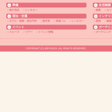
準備
生活雑貨
旅行用品
レンタカー
雑貨
カッ
宿泊・交通
インテリ
ホテル・旅館・宿泊予約
航空券
高速バス
レンタカー
照明
観葉
イベント
ガーデニ
クルーズ
ツアー
イベント情報
ガーデニング
COPYRIGHT (C) ASP-PLAZA .ALL RIGHTS RESERVED.