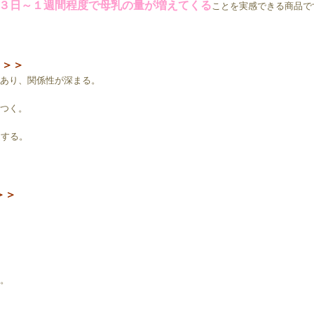
３日～１週間程度で母乳の量が増えてくる
ことを実感できる商品で
）＞＞
あり、関係性が深まる。
つく。
達する。
＞＞
。