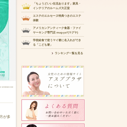
「ちょうどいい生活あります」家具・
インテリアのルームズ大正堂
エステのエルセーヌ特典つきのエステ
体験
アメリカンアンティーク食器・ファイ
ヤーキング専門店 mug-ya*(マグヤ)
学校給食で使うマイ箸に名入れができ
る「こども箸」
ランキング一覧を見る
方が多