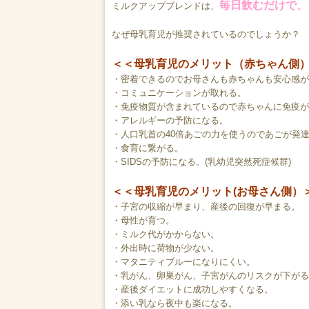
毎日飲むだけで、
ミルクアップブレンドは、
なぜ母乳育児が推奨されているのでしょうか？
＜＜母乳育児のメリット（赤ちゃん側
・密着できるのでお母さんも赤ちゃんも安心感が
・コミュニケーションが取れる。
・免疫物質が含まれているので赤ちゃんに免疫が
・アレルギーの予防になる。
・人口乳首の40倍あごの力を使うのであごが発
・食育に繋がる。
・SIDSの予防になる。(乳幼児突然死症候群)
＜＜母乳育児のメリット(お母さん側）
・子宮の収縮が早まり、産後の回復が早まる。
・母性が育つ。
・ミルク代がかからない。
・外出時に荷物が少ない。
・マタニティブルーになりにくい。
・乳がん、卵巣がん、子宮がんのリスクが下がる
・産後ダイエットに成功しやすくなる。
・添い乳なら夜中も楽になる。