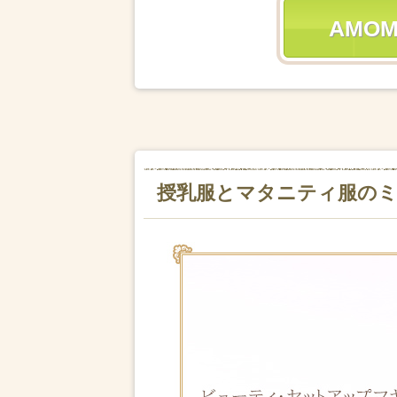
AMO
授乳服とマタニティ服の