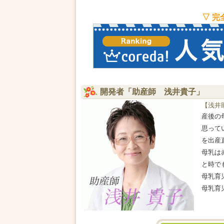
▽ 
開発者「助産師 浅井貴子」
【浅井
産後の
思って
を出産
母乳は
と時で
母乳育
母乳育