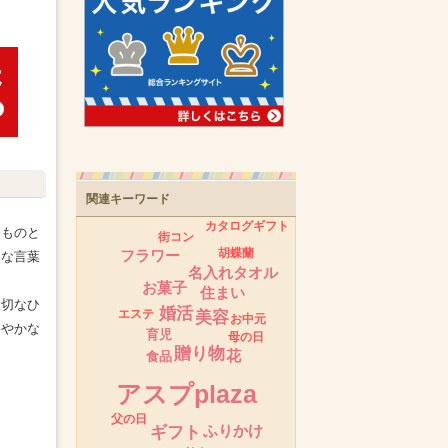
関連キーワード
カタログギフト
るものと
街コン
胡蝶蘭
フラワー
んな言葉
名入れタオル
お菓子
住まい
大切なひ
婚活
エステ
美容
お中元
健やかな
育児
母の日
贈り物
花
食品
アスプplaza
父の日
ふりかけ
ギフト