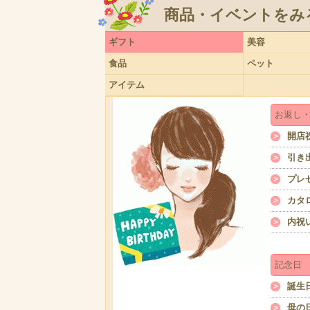
商品・イベントをみ
ギフト
美容
食品
ペット
アイテム
お返し
開店
引き
プレ
カタ
内祝
記念日
誕生
母の