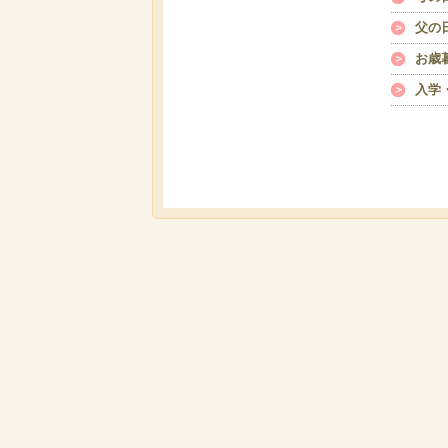
父の
お歳
入学