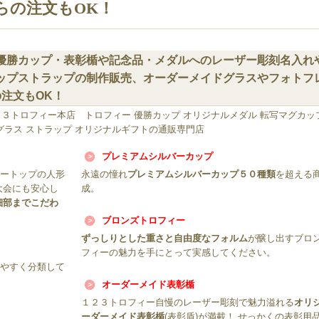
らの注文もOK！
優勝カップ・表彰楯や記念品・メダルへのレーザー彫刻名入れ
ップストラップの制作販売、オーダーメイドグラスやフォトフ
の注文もOK！
３トロフィー本店 トロフィー 優勝カップ オリジナルメダル 転写マグカッ
グラス ストラップ オリジナルギフトの通販専門店
プレミアムシルバーカップ
ートップの人形
永遠の憧れ
プレミアムシルバーカップ５０種類
を超える
大会にも安心し
成。
細部までこだわ
ブロンズトロフィー
ずっしりとした重さと自由度なフォルム
が醸し出すブロ
フィーの魅力を手にとって実感してください。
やすく分類して
オーダーメイド表彰楯
１２３トロフィー自慢のレーザー彫刻で魅力溢れる
オリ
ーダーメイド表彰楯
(表彰盾)が満載！ せっかくの表彰用