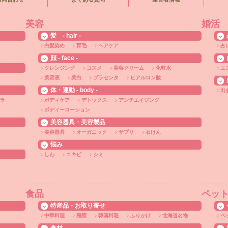
美容
婚活
髪 - hair -
白髪染め
育毛
ヘアケア
占
顔 - face -
クレンジング
コスメ
美容クリーム
化粧水
エ
美容液
美白
プラセンタ
ヒアルロン酸
体・運動 - body -
出
ラ
ボディケア
デトックス
アンチエイジング
ボディーローション
美容器具・美容製品
美容器具
オーガニック
サプリ
石けん
悩み
しわ
ニキビ
シミ
食品
ペッ
特産品・お取り寄せ
中華料理
麺類
韓国料理
ふりかけ
北海道名物
ペ