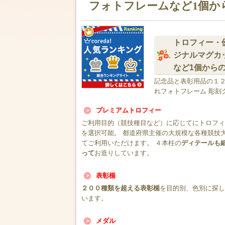
フォトフレームなど1個か
トロフィー・
ジナルマグカ
など1個から
記念品と表彰用品の１２
れフォトフレーム 彫刻
プレミアムトロフィー
ご利用目的（競技種目など）に応じてにトロフィ
を選択可能。 都道府県主催の大規模な各種競技
てご利用いただけます。 ４本柱の
ディテールも
って
お造りしています。
表彰楯
２００種類を超える表彰楯
を目的別、色別に探し
います。
メダル