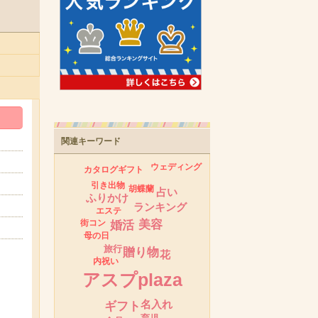
関連キーワード
ウェディング
カタログギフト
引き出物
胡蝶蘭
占い
ふりかけ
ランキング
エステ
美容
街コン
婚活
母の日
旅行
贈り物
花
内祝い
アスプplaza
名入れ
ギフト