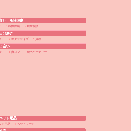
占い・相性診断
い
相性診断
結婚相談
自分磨き
ステ
エクササイズ
資格
出会い
会い
街コン
婚活パーティー
ト
ペット用品
ット用品
ペットフード