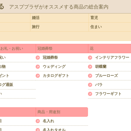
る
アスププラザがオススメする商品の総合案内
婚活
育児
旅行
住まい
・お礼・お祝い
冠婚葬祭
花
祝い
冠婚葬祭
インテリアフラワー
出物
ウェディング
胡蝶蘭
ゼント
カタログギフト
ブルーローズ
ログ通販
バラ
い
フラワーギフト
商品・用途別
日
名入れ
日
名入れタオル