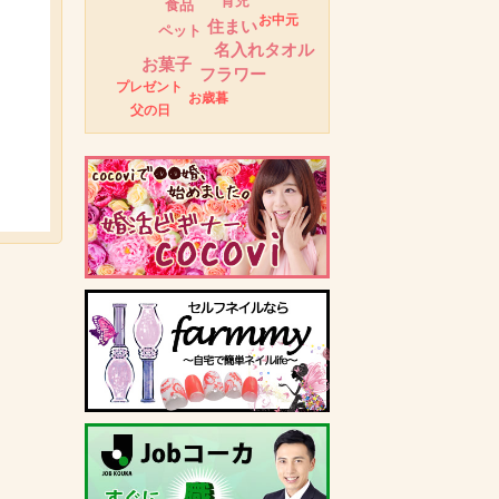
育児
食品
お中元
住まい
ペット
名入れタオル
お菓子
フラワー
プレゼント
お歳暮
父の日