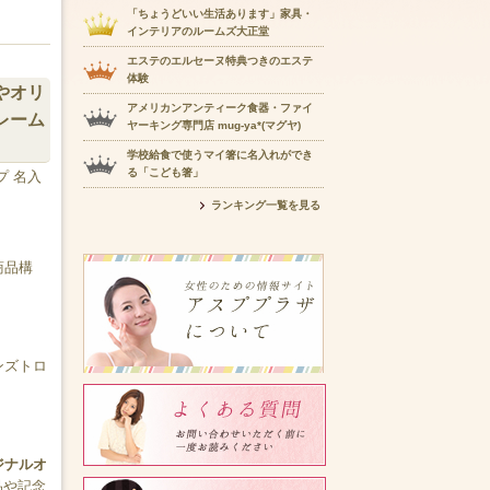
「ちょうどいい生活あります」家具・
インテリアのルームズ大正堂
エステのエルセーヌ特典つきのエステ
体験
やオリ
アメリカンアンティーク食器・ファイ
レーム
ヤーキング専門店 mug-ya*(マグヤ)
学校給食で使うマイ箸に名入れができ
る「こども箸」
プ 名入
ランキング一覧を見る
商品構
ンズトロ
ジナルオ
品や記念