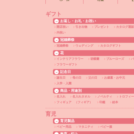
ギフト
お返し・お礼・お祝い
開店祝い
引き出物
プレゼント
カタログ通販
内祝い
冠婚葬祭
冠婚葬祭
ウェディング
カタログギフト
花
インテリアフラワー
胡蝶蘭
ブルーローズ
バ
フラワーギフト
記念日
誕生日
母の日
父の日
お歳暮・お中元
入学・入園
商品・用途別
名入れ
名入れタオル
ノベルティ
トロフィー
フィギュア （フィギア）
印鑑
絵本
育児
育児製品
ベビー用品
マタニティ
ベビー服