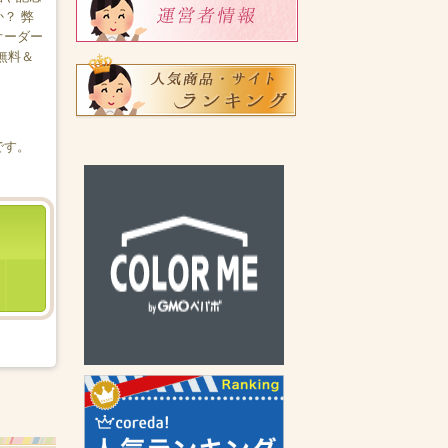
？ 弊
オーダー
無料＆
です。