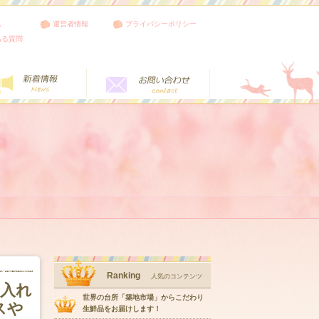
ム
運営者情報
プライバシーポリシー
ある質問
Ranking
人気のコンテンツ
名入れ
世界の台所「築地市場」からこだわり
スや
生鮮品をお届けします！